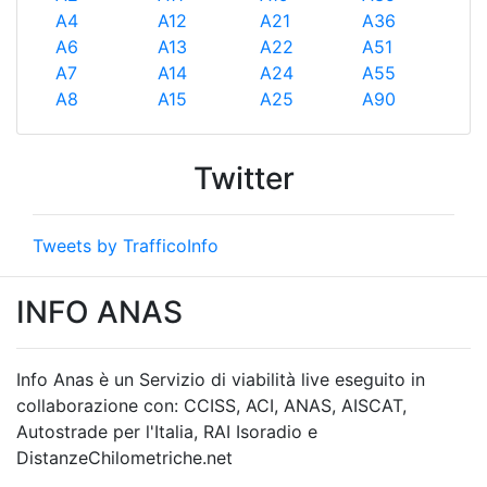
A4
A12
A21
A36
A6
A13
A22
A51
A7
A14
A24
A55
A8
A15
A25
A90
Twitter
Tweets by TrafficoInfo
INFO ANAS
Info Anas è un Servizio di viabilità live eseguito in
collaborazione con: CCISS, ACI, ANAS, AISCAT,
Autostrade per l'Italia, RAI Isoradio e
DistanzeChilometriche.net